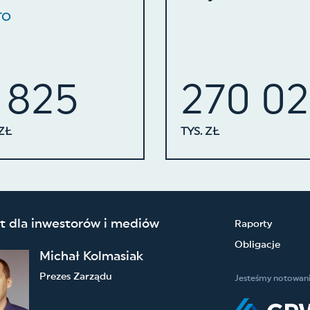
TO
 825
270 0
 ZŁ
TYS. ZŁ
t dla inwestorów i mediów
Raporty
Obligacje
Michał Kolmasiak
Prezes Zarządu
Jesteśmy notowani