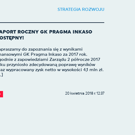
STRATEGIA ROZWOJU
APORT ROCZNY GK PRAGMA INKASO
OSTĘPNY!
apraszamy do zapoznania się z wynikami
inansowymi GK Pragma Inkaso za 2017 rok.
godnie z zapowiedziami Zarządu 2 półrocze 2017
oku przyniosło zdecydowaną poprawę wyników
az wypracowany zysk netto w wysokości 4,1 mln zł.
..]
20 kwietnia 2018 r. 12:37