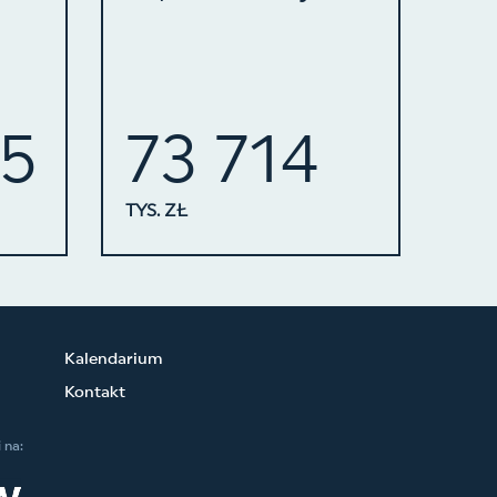
25
73 714
TYS. ZŁ
Kalendarium
Kontakt
 na: