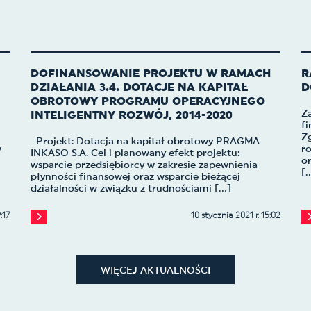
DOFINANSOWANIE PROJEKTU W RAMACH
R
DZIAŁANIA 3.4. DOTACJE NA KAPITAŁ
D
OBROTOWY PROGRAMU OPERACYJNEGO
Z
INTELIGENTNY ROZWÓJ, 2014-2020
f
Z
Projekt: Dotacja na kapitał obrotowy PRAGMA
w
r
INKASO S.A. Cel i planowany efekt projektu:
or
wsparcie przedsiębiorcy w zakresie zapewnienia
[.
płynności finansowej oraz wsparcie bieżącej
działalności w związku z trudnościami [...]
:17
10 stycznia 2021 r. 15:02
WIĘCEJ AKTUALNOŚCI