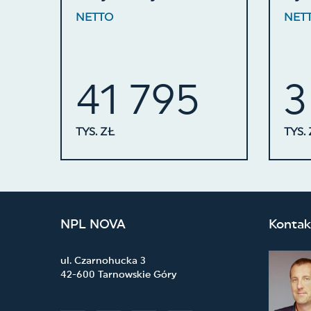
NETTO
NET
41 795
3
TYS. ZŁ
TYS.
NPL NOVA
Kontak
ul. Czarnohucka 3
42-600 Tarnowskie Góry