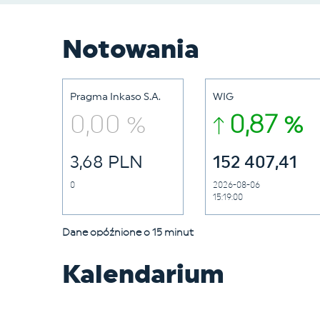
Notowania
Pragma Inkaso S.A.
WIG
0,00 %
0,87 %
3,68 PLN
152 407,41
0
2026-08-06
15:19:00
Dane opóźnione o 15 minut
Kalendarium